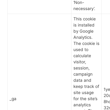
‘Non-
necessary’.
This cookie
is installed
by Google
Analytics.
The cookie is
used to
calculate
visitor,
session,
campaign
data and
keep track of
1ye
site usage
20
_ga
for the site’s
8h
analytics
32