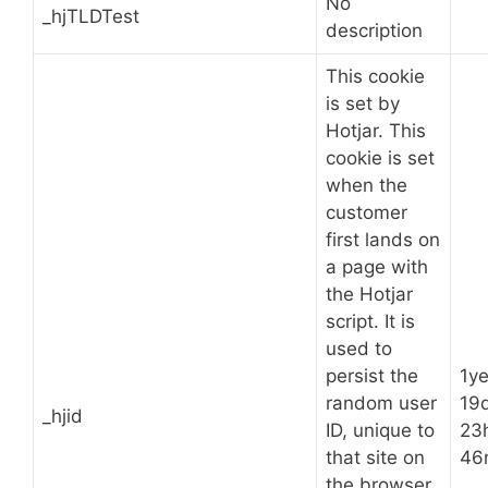
No
_hjTLDTest
description
This cookie
is set by
Hotjar. This
cookie is set
when the
customer
first lands on
a page with
the Hotjar
script. It is
used to
persist the
1ye
random user
19
_hjid
ID, unique to
23
that site on
46
the browser.