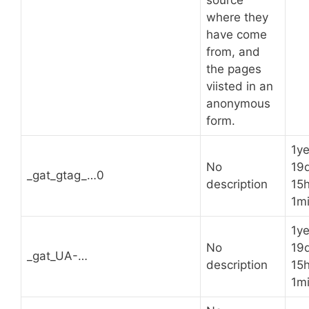
source
where they
have come
from, and
the pages
viisted in an
anonymous
form.
1ye
No
19
_gat_gtag_…0
description
15
1m
1ye
No
19
_gat_UA-…
description
15
1m