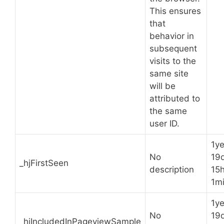
This ensures
that
behavior in
subsequent
visits to the
same site
will be
attributed to
the same
user ID.
1ye
No
19
_hjFirstSeen
description
15
1m
1ye
No
19
_hjIncludedInPageviewSample